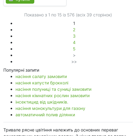
Показано з 1 по
15
із 576 (всіх 39 сторінок)
1
2
3
4
5
>
>>
Популярні запити
насіння салату замовити
насіння капусти брокколі
насіння полуниці та суниці замовити
насіння кімнатних рослин замовити
інсектицид від шкідників.
насіння монокультури для газону
автоматичний полив ділянки
Тривале рясне цвітіння належить до основних переваг