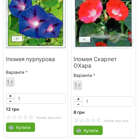
Іпомея пурпурова
Іпомея Скарлет
ОХара
Варіанти
Варіанти
1 г
1 г
12 грн
8 грн
Немає відгуків
Немає відгуків
Купити
Купити