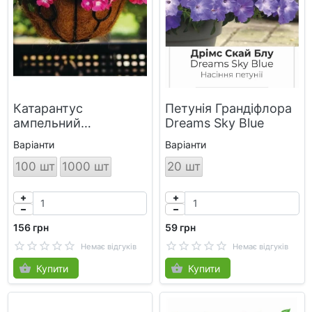
Катарантус
Петунія Грандіфлора
ампельний
Dreams Sky Blue
Mediterranean Mix
Варіанти
Варіанти
100 шт
1000 шт
20 шт
156 грн
59 грн
Немає відгуків
Немає відгуків
Купити
Купити