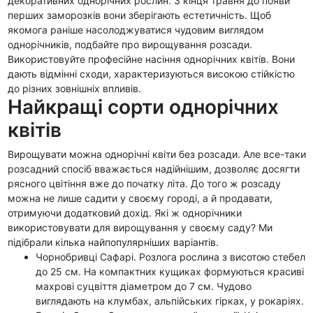
декоративних однорічних рослин. З кінця травня до появи
перших заморозків вони зберігають естетичність. Щоб
якомога раніше насолоджуватися чудовим виглядом
однорічників, подбайте про вирощування розсади.
Використовуйте професійне насіння однорічних квітів. Вони
дають відмінні сходи, характеризуються високою стійкістю
до різних зовнішніх впливів.
Найкращі сорти однорічних
квітів
Вирощувати можна однорічні квіти без розсади. Але все-таки
розсадний спосіб вважається надійнішим, дозволяє досягти
рясного цвітіння вже до початку літа. До того ж розсаду
можна не лише садити у своєму городі, а й продавати,
отримуючи додатковий дохід. Які ж однорічники
використовувати для вирощування у своєму саду? Ми
підібрали кілька найпопулярніших варіантів.
Чорнобривці Сафарі. Розлога рослина з висотою стебел
до 25 см. На компактних кущиках формуються красиві
махрові суцвіття діаметром до 7 см. Чудово
виглядають на клумбах, альпійських гірках, у рокаріях.