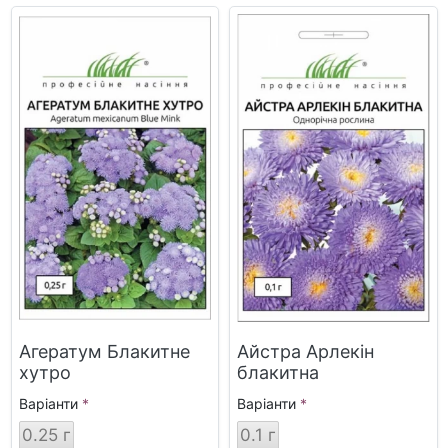
Агератум Блакитне
Айстра Арлекін
хутро
блакитна
Варіанти
Варіанти
0.25 г
0.1 г