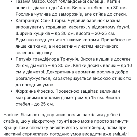
Газанія Gazoo. Сорт голландської селекції. Квітки
великі – діаметр до 14 см. Висота стебел – до 30 см.
Рослина чутлива до заморозків, але стійка до спеки.
Катарантус Сан-Шторм. Чудовий барвінок можна
вирощувати у горщиках, касетах, у відкритому ґрунті.
Ширина кущиків – до 30 см, висота – 20-25 см.
Відмінно поєднується з іншими квітами. Приваблює не
лише квітками, а й ефектним листям насиченого
зеленого відтінку
Петунія грандіфлора Тритунія. Висота кущиків досягає
25 см, діаметр – до 30 см. Квітки досить великі – до 10
см у діаметрі. Декоративна ароматна рослина добре
розгалужується, характеризується високою стійкістю
до погодних умов.
Жоржина Фреско. Провесною зацвітає великими
махровими квітками діаметром до 15 см. Висота
стебел - до 25 см.
Насіння більшості однорічних рослин настільки дрібне і
слабке, що у відкритому ґрунті воно може просто загинути.
Краще таки спочатку висіяти його у контейнери, потім при
настанні сприятливих погодних умов висадити вже зміцнілі