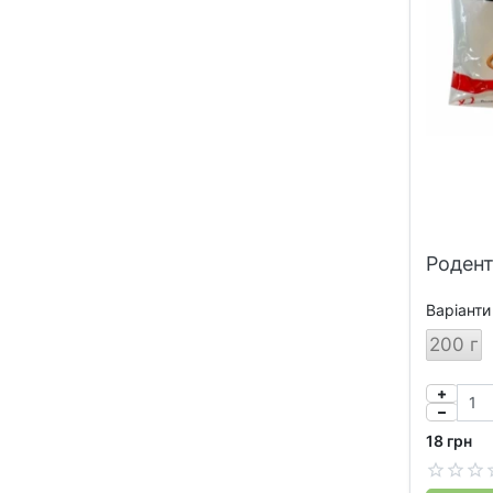
Роден
Варіанти
200 г
18 грн