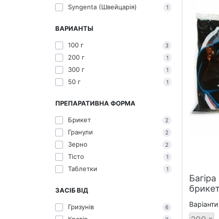
Syngenta (Швейцарія)
1
ВАРИАНТЫ
100 г
3
200 г
1
300 г
1
50 г
1
ПРЕПАРАТИВНА ФОРМА
Брикет
2
Гранули
2
Зерно
2
Тісто
1
Таблетки
1
Багіра
брикет
ЗАСІБ ВІД
Варіанти
Гризунів
6
Кротів