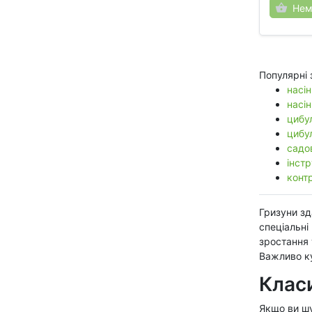
Нем
Популярні 
насін
насін
цибул
цибу
садо
інстр
конт
Гризуни зд
спеціальні
зростання 
Важливо ку
Класи
Якщо ви шу