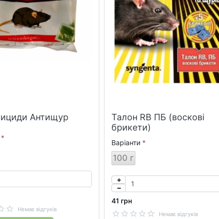
тициди Антищур
Талон RB ПБ (воскові
брикети)
Варіанти
100 г
41 грн
Немає відгуків
Немає відгуків