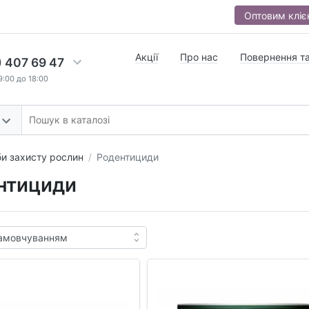
Оптовим кліє
Акції
Про нас
Повернення та
) 407 69 47
9:00 до 18:00
и захисту рослин
Родентициди
нтициди