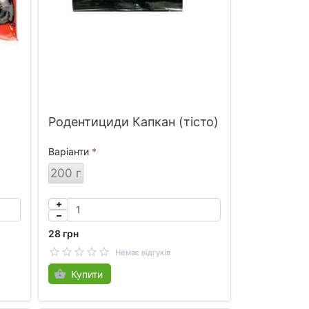
Родентициди Капкан (тісто)
Варіанти
200 г
28 грн
Немає відгуків
Купити