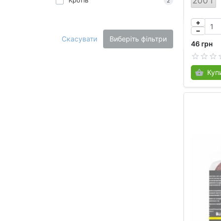
200 г
2
Скасувати
Виберіть фільтри
46 грн
Куп