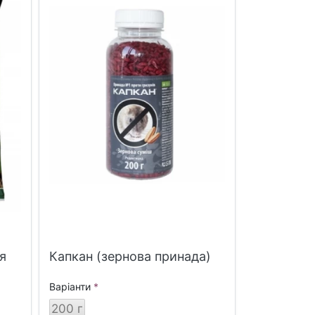
я
Капкан (зернова принада)
Варіанти
200 г