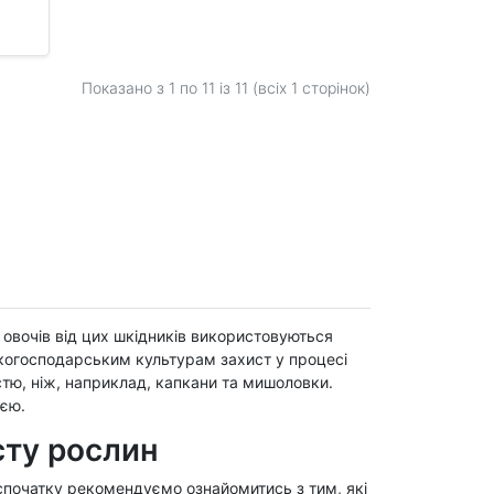
Показано з 1 по
11
із 11 (всіх 1 сторінок)
 овочів від цих шкідників використовуються
ькогосподарським культурам захист у процесі
тю, ніж, наприклад, капкани та мишоловки.
ією.
сту рослин
 спочатку рекомендуємо ознайомитись з тим, які