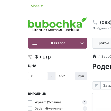
Мова
(098
По будням с 
Каталог
Кругом
Фільтр
Засоб
Роде
ЦІНА
-
грн
ВИРОБНИК
Укравіт (Україна)
6
Detia (Німеччина)
1