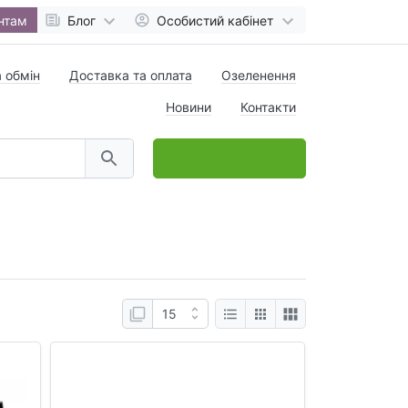
нтам
Блог
Особистий кабінет
 обмін
Доставка та оплата
Озеленення
Новини
Контакти
0
товар(ів),
на
0 грн