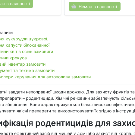
ає в наявності
Немає в наявності
запити
ня кукурудзи цукрової.
ня капусти білокачанної.
ини квітів осінь замовити
лини крокуса
вий інвентар замовити
умент та техніка замовити
ролери керування для автополиву замовити
атні завдати непоправної шкоди врожаю. Для захисту фруктів та
 препарати – родентициди. Хімічні речовини забезпечують сільс
та зберігання. Вони характеризуються більш високою ефективніс
пувати якісні препарати та використовувати їх згідно з інструкц
фікація родентицидів для захи
каєте ефективний засіб від мишей у домі або захист від кротів,