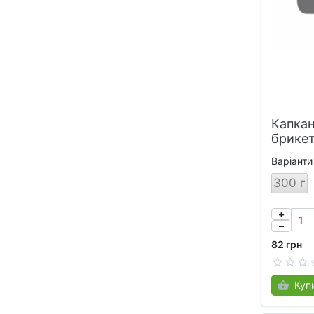
Капкан
брикет
Варіанти
300 г
82 грн
Куп