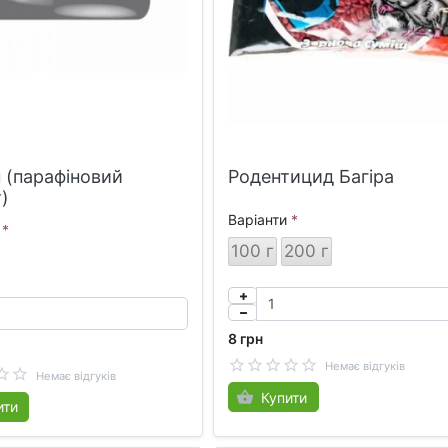
 (парафіновий
Родентицид Багіра
)
Варіанти
100 г
200 г
8 грн
Немає відгуків
Немає відгуків
Купити
ити