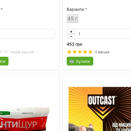
Варіанти
45 г
452 грн
Немає відгуків
2 відгука
ити
Купити