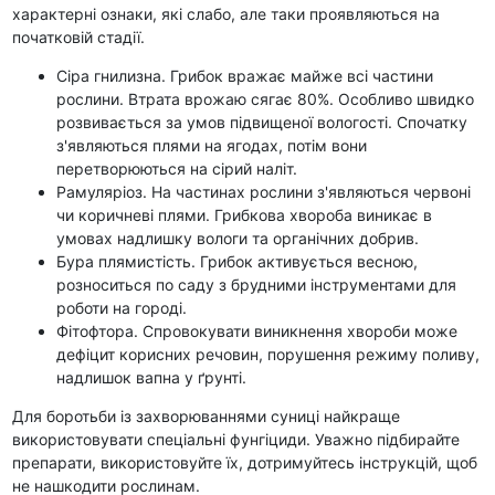
характерні ознаки, які слабо, але таки проявляються на
початковій стадії.
Сіра гнилизна. Грибок вражає майже всі частини
рослини. Втрата врожаю сягає 80%. Особливо швидко
розвивається за умов підвищеної вологості. Спочатку
з'являються плями на ягодах, потім вони
перетворюються на сірий наліт.
Рамуляріоз. На частинах рослини з'являються червоні
чи коричневі плями. Грибкова хвороба виникає в
умовах надлишку вологи та органічних добрив.
Бура плямистість. Грибок активується весною,
розноситься по саду з брудними інструментами для
роботи на городі.
Фітофтора. Спровокувати виникнення хвороби може
дефіцит корисних речовин, порушення режиму поливу,
надлишок вапна у ґрунті.
Для боротьби із захворюваннями суниці найкраще
використовувати спеціальні фунгіциди. Уважно підбирайте
препарати, використовуйте їх, дотримуйтесь інструкцій, щоб
не нашкодити рослинам.