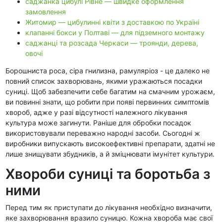
саджанка цибулі Рівне — швидке оформлення
замовлення
Житомир — цибулинні квіти з доставкою по Україні
клапанні бокси у Полтаві — для підземного монтажу
саджанці та розсада Черкаси — троянди, дерева,
овочі
Борошниста роса, сіра гнилизна, рамуляріоз - це далеко не
повний список захворювань, якими уражаються посадки
суниці. Щоб забезпечити себе багатим на смачним урожаєм,
ви повинні знати, що робити при появі первинних симптомів
хвороб, адже у разі відсутності належного лікування
культура може загинути. Раніше для обробки посадок
використовували переважно народні засоби. Сьогодні ж
виробники випускають високоефективні препарати, здатні не
лише знищувати збудників, а й зміцнювати імунітет культури.
Хвороби суниці та боротьба з
ними
Перед тим як приступати до лікування необхідно визначити,
яке захворювання вразило суницю. Кожна хвороба має свої