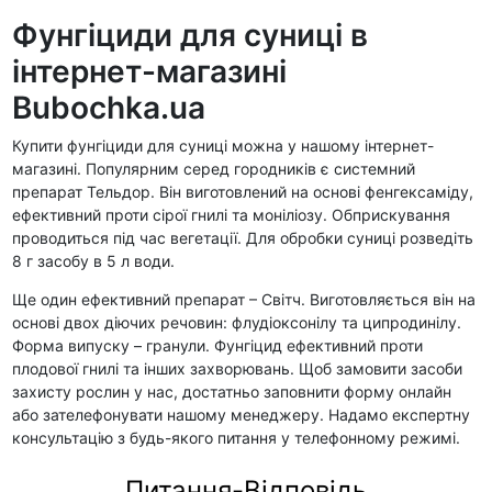
Фунгіциди для суниці в
інтернет-магазині
Bubochka.ua
Купити фунгіциди для суниці можна у нашому інтернет-
магазині. Популярним серед городників є системний
препарат Тельдор. Він виготовлений на основі фенгексаміду,
ефективний проти сірої гнилі та моніліозу. Обприскування
проводиться під час вегетації. Для обробки суниці розведіть
8 г засобу в 5 л води.
Ще один ефективний препарат – Світч. Виготовляється він на
основі двох діючих речовин: флудіоксонілу та ципродинілу.
Форма випуску – гранули. Фунгіцид ефективний проти
плодової гнилі та інших захворювань. Щоб замовити засоби
захисту рослин у нас, достатньо заповнити форму онлайн
або зателефонувати нашому менеджеру. Надамо експертну
консультацію з будь-якого питання у телефонному режимі.
Питання-Відповідь