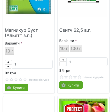
Магникур Буст
Свитч 62,5 в.г.
(Альетт з.п.)
Варіанти
Варіанти
10 г
100 г
10 г
84 грн
32 грн
Немає відгуків
Немає відгуків
Купити
Купити