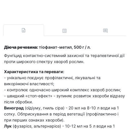
Діюча речовина:
тіофанат-метил, 500 г / л.
Фунгіцид контактно-системний захисної та терапевтичної дії
проти широкого спектру хвороб рослин.
Характеристика та переваги:
- унікально поєднує профілактичні, лікувальні та
викорінюючі властивості;
- контролює одночасно широкий комплекс хвороб рослин;
- швидкий «стоп-ефект» - зупиняє розвиток хвороби відразу
після обробки.
Виноград
(оїдіуму, гниль сіра) - 20 мл на 8-10 л води на 1
сотку.
Обприскування в період вегетації (профілактично і
при перших ознаках хвороби).
Лук
(фузаріоз, альтернаріоз) - 10-12 мл на 5 л води на 1