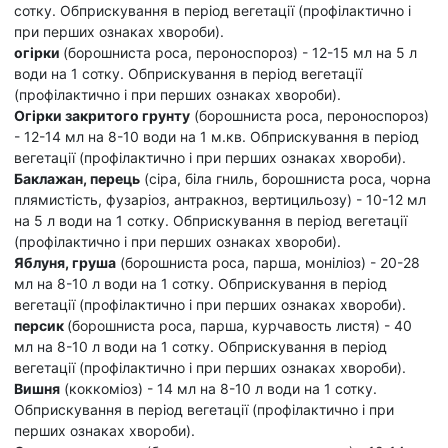
сотку.
Обприскування в період вегетації (профілактично і
при перших ознаках хвороби).
огірки
(борошниста роса, пероноспороз) - 12-15 мл на 5 л
води на 1 сотку.
Обприскування в період вегетації
(профілактично і при перших ознаках хвороби).
Огірки закритого грунту
(борошниста роса, пероноспороз)
- 12-14 мл на 8-10 води на 1 м.кв.
Обприскування в період
вегетації (профілактично і при перших ознаках хвороби).
Баклажан, перець
(сіра, біла гниль, борошниста роса, чорна
плямистість, фузаріоз, антракноз, вертицильозу) - 10-12 мл
на 5 л води на 1 сотку.
Обприскування в період вегетації
(профілактично і при перших ознаках хвороби).
Яблуня, груша
(борошниста роса, парша, моніліоз) - 20-28
мл на 8-10 л води на 1 сотку.
Обприскування в період
вегетації (профілактично і при перших ознаках хвороби).
персик
(борошниста роса, парша, курчавость листя) - 40
мл на 8-10 л води на 1 сотку.
Обприскування в період
вегетації (профілактично і при перших ознаках хвороби).
Вишня
(коккоміоз) - 14 мл на 8-10 л води на 1 сотку.
Обприскування в період вегетації (профілактично і при
перших ознаках хвороби).