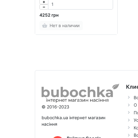
4252 грн
Нет в наличии
Кли
В
О
© 2016-2023
П
bubochka.ua інтернет магазин
У
насіння
К
В