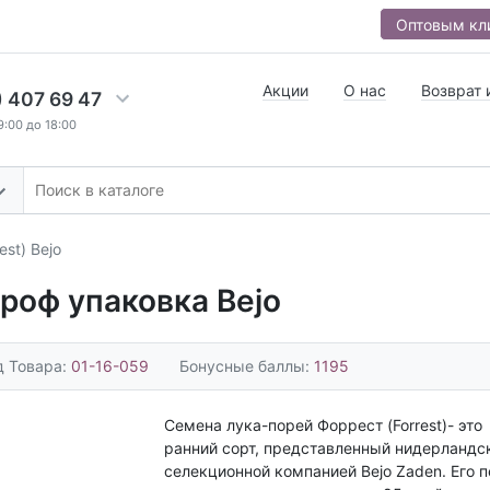
Оптовым кл
Акции
О нас
Возврат 
) 407 69 47
9:00 до 18:00
st) Bejo
Проф упаковка Bejo
д Товара:
01-16-059
Бонусные баллы:
1195
Семена лука-порей Форрест (Forrest)- это
ранний сорт, представленный нидерландс
селекционной компанией Bejo Zaden. Его 