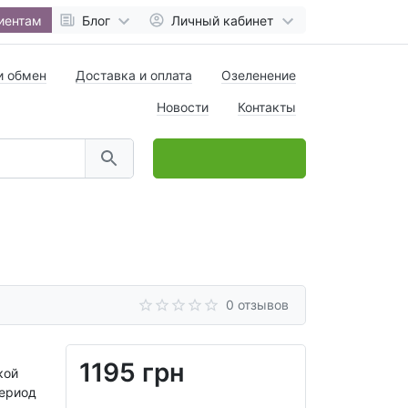
иентам
Блог
Личный кабинет
и обмен
Доставка и оплата
Озеленение
Новости
Контакты
0
товар(ов),
на
0 грн
0 отзывов
1195 грн
кой
период