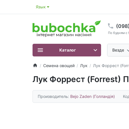
Язык
(098
По будням с 
Каталог
Везде
Семена овощей
Лук
Лук Форрест (Forre
Лук Форрест (Forrest) 
Производитель:
Bejo Zaden (Голландія)
Ко