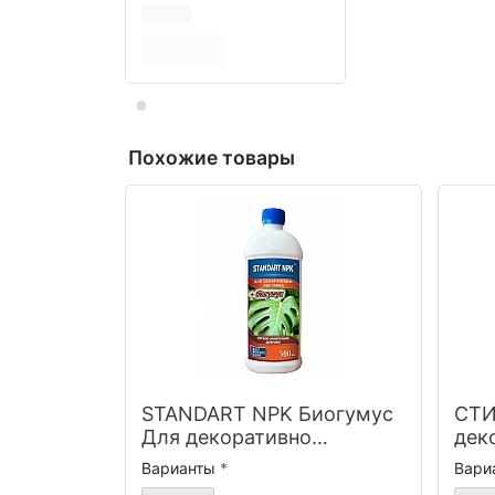
Похожие товары
STANDART NPK Биогумус
СТИ
Для декоративно
дек
лиственных растений
рас
Варианты
Вари