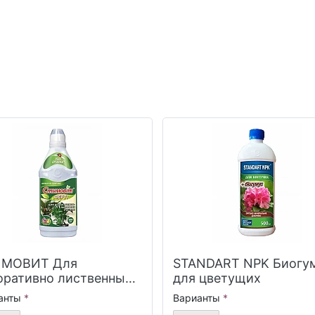
МОВИТ Для
STANDART NPK Биогу
оративно лиственных
для цветущих
тений
анты
Варианты