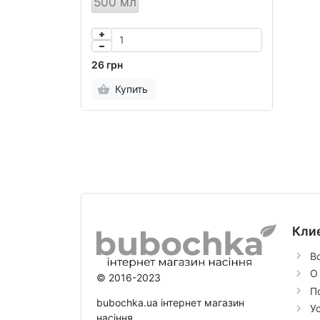
500 мл
26 грн
Купить
Кли
В
О
© 2016-2023
П
bubochka.ua інтернет магазин
У
насіння