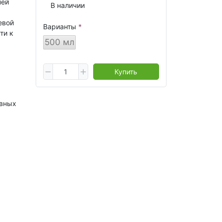
ней
В наличии
евой
Варианты
ти к
500 мл
Купить
вных