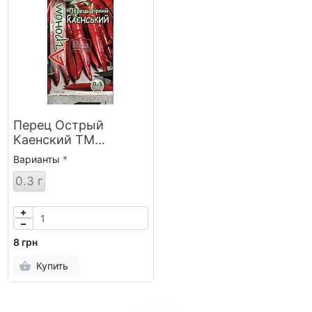
Перец Острый
Каенский ТМ
“Агроном”
Варианты
0.3 г
8 грн
Купить