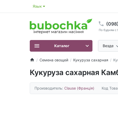
Язык
(098
По будням с 
Каталог
Везде
Семена овощей
Кукуруза сахарная
Ку
Кукуруза сахарная Кам
Производитель:
Clause (Франція)
Код Тов