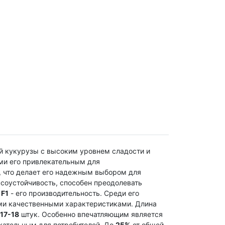
ой кукурузы с высоким уровнем сладости и
ми его привлекательным для
, что делает его надежным выбором для
соустойчивость, способен преодолевать
 F1
- его производительность. Среди его
ми качественными характеристиками. Длина
17-18
штук. Особенно впечатляющим является
ательным для потребителей. До
25%
от общей