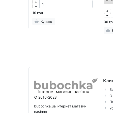
19 грн
Купить
36 гр
Кли
В
О
© 2016-2023
П
bubochka.ua інтернет магазин
У
насіння