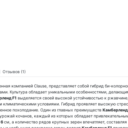
Отзывов (1)
енная компанией Clause, представляет собой гибрид би-колорн
ами. Культура обладает уникальными особенностями, делающи
рленд F1
выделяется своей высокой устойчивостью к ржавчине
и климатическими условиями. Гибрид проявляет высокую стрес
ренное похолодание. Один из главных преимуществ
Камберленд
урожай кочанов, каждый из которых обладает привлекательны
т
6
см, а количество рядов крупных зерен впечатляет, составляя
аны и необычная раскраска зерен делают
Камберленд F1
привлек