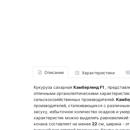
Описание
Характеристики
Кукуруза сахарная
Камберленд F1
, представл
отличными органолептическими характеристик
сельскохозяйственных производителей.
Камбе
производителей, сталкивающихся с различным
засуху, избыточное количество осадков и уме
характеристик можно выделить равновеликий 
кочана составляет не менее
22
см, ширина - о
внешний вид готовой продукции. Крупные коч