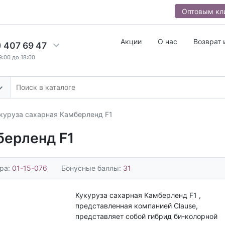
Оптовым кл
Акции
О нас
Возврат 
) 407 69 47
9:00 до 18:00
куруза сахарная Камберленд F1
берленд F1
ара:
01-15-076
Бонусные баллы:
31
Кукуруза сахарная Камберленд F1 ,
представленная компанией Clause,
представляет собой гибрид би-колорной