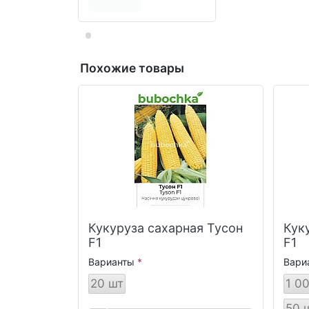
Похожие товары
Кукуруза сахарная Тусон
Кук
F1
F1
Варианты
Вари
20 шт
1 00
50 