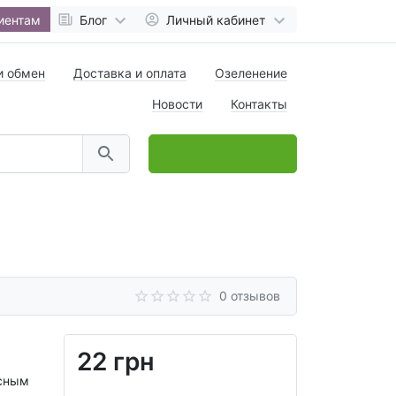
иентам
Блог
Личный кабинет
и обмен
Доставка и оплата
Озеленение
Новости
Контакты
0
товар(ов),
на
0 грн
0 отзывов
22 грн
асным