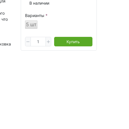
для
В наличии
ого
Варианты
 что
5 шт
Купить
ковка