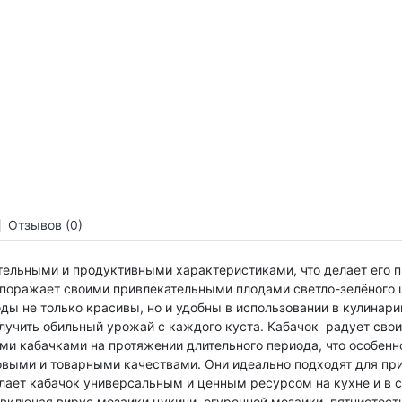
Отзывов (0)
тельными и продуктивными характеристиками, что делает его
поражает своими привлекательными плодами светло-зелёного 
ды не только красивы, но и удобны в использовании в кулинари
лучить обильный урожай с каждого куста.
Кабачок радует свои
ми кабачками на протяжении длительного периода, что особенн
овыми и товарными качествами. Они идеально подходят для пр
лает кабачок универсальным и ценным ресурсом на кухне и в 
включая вирус мозаики цукини, огуречной мозаики, пятнистости