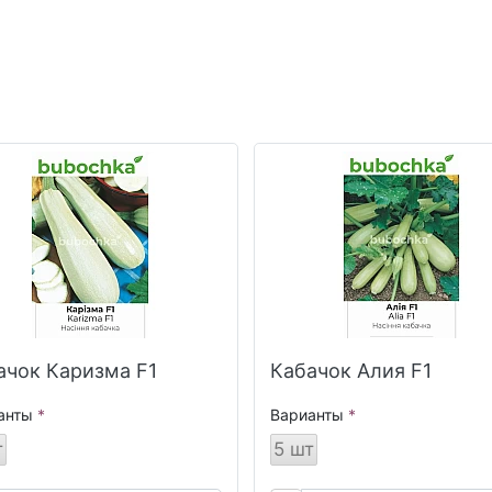
ачок Каризма F1
Кабачок Алия F1
анты
Варианты
т
5 шт