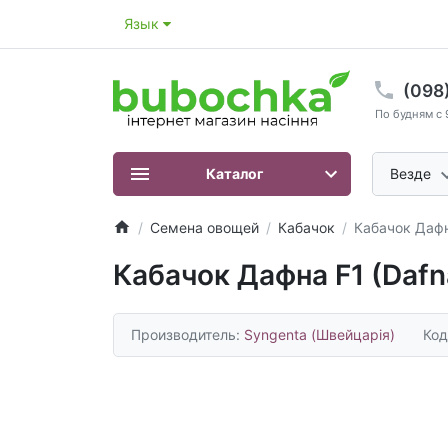
Язык
(098
По будням с 
Каталог
Везде
Семена овощей
Кабачок
Кабачок Дафн
Кабачок Дафна F1 (Dafn
Производитель:
Syngenta (Швейцарія)
Код