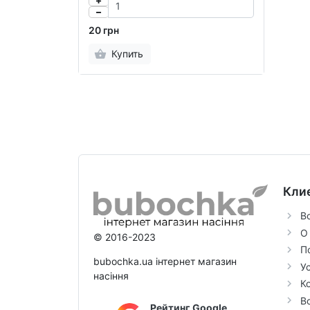
20 грн
Купить
Кли
В
О
© 2016-2023
П
bubochka.ua інтернет магазин
У
насіння
К
В
Рейтинг Google