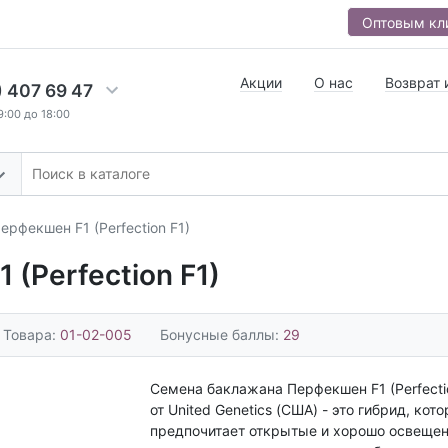
Оптовым кл
Акции
О нас
Возврат 
) 407 69 47
9:00 до 18:00
рфекшен F1 (Perfection F1)
(Perfection F1)
 Товара:
01-02-005
Бонусные баллы:
29
Семена баклажана Перфекшен F1 (Perfecti
от United Genetics (США) - это гибрид, кот
предпочитает открытые и хорошо освеще