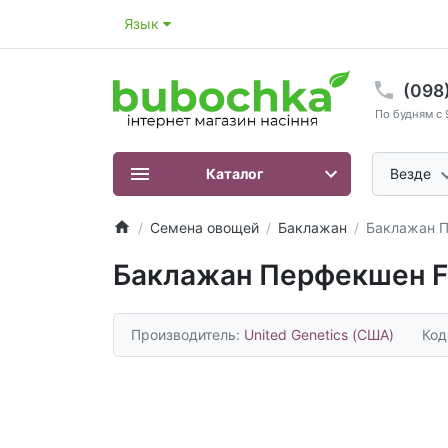
Язык
(098
По будням с 
Каталог
Везде
Семена овощей
Баклажан
Баклажан Пе
Баклажан Перфекшен F1 
Производитель:
United Genetics (США)
Код