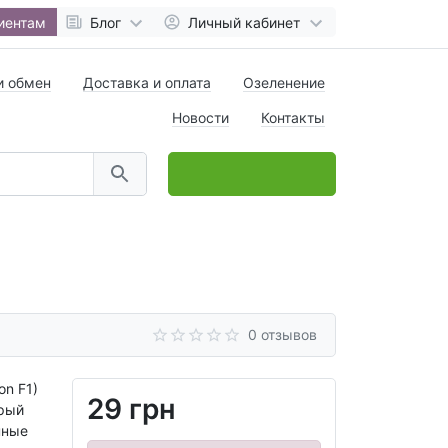
иентам
Блог
Личный кабинет
и обмен
Доставка и оплата
Озеленение
Новости
Контакты
0
товар(ов),
на
0 грн
0 отзывов
on F1)
29 грн
орый
нные