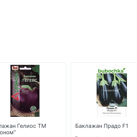
лажан Гелиос ТМ
Баклажан Прадо F1
роном”