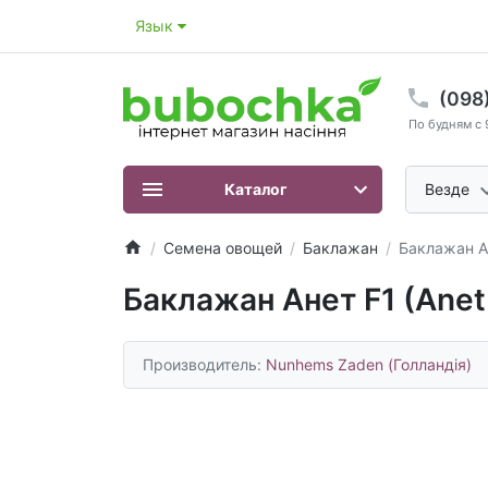
Язык
(098
По будням с 
Каталог
Везде
Семена овощей
Баклажан
Баклажан Ан
Баклажан Анет F1 (Anet 
Производитель:
Nunhems Zaden (Голландія)