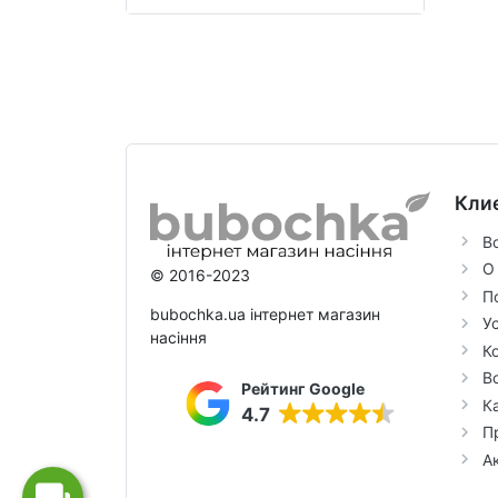
Кли
В
О
© 2016-2023
П
bubochka.ua інтернет магазин
У
насіння
К
В
Рейтинг Google
К
4.7
П
А