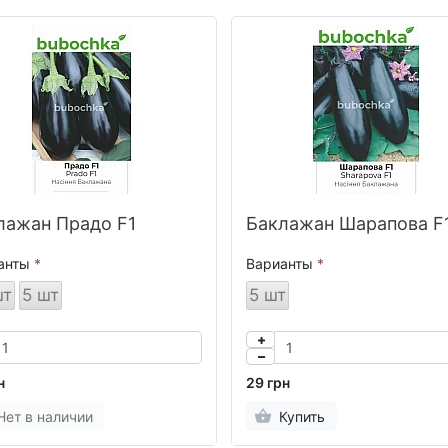
лажан Прадо F1
Баклажан Шарапова F
анты
Варианты
шт
5 шт
5 шт
н
29 грн
Нет в наличии
Купить