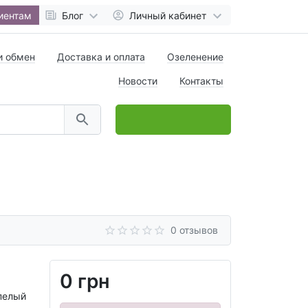
иентам
Блог
Личный кабинет
и обмен
Доставка и оплата
Озеленение
Новости
Контакты
0
товар(ов),
на
0 грн
0 отзывов
0 грн
спелый