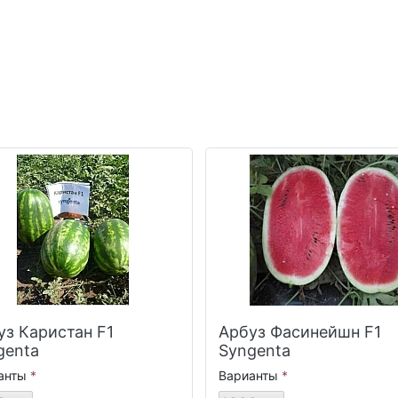
уз Каристан F1
Арбуз Фасинейшн F1
genta
Syngenta
анты
Варианты