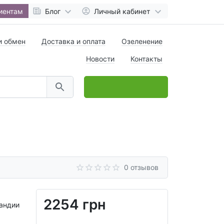
иентам
Блог
Личный кабинет
и обмен
Доставка и оплата
Озеленение
Новости
Контакты
0
товар(ов),
на
0 грн
0 отзывов
2254 грн
ландии
я