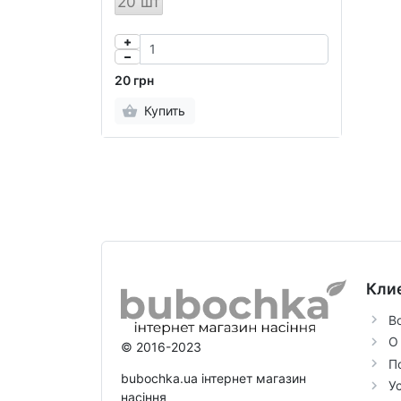
20 шт
20 грн
Купить
Кли
В
О
© 2016-2023
П
bubochka.ua інтернет магазин
У
насіння