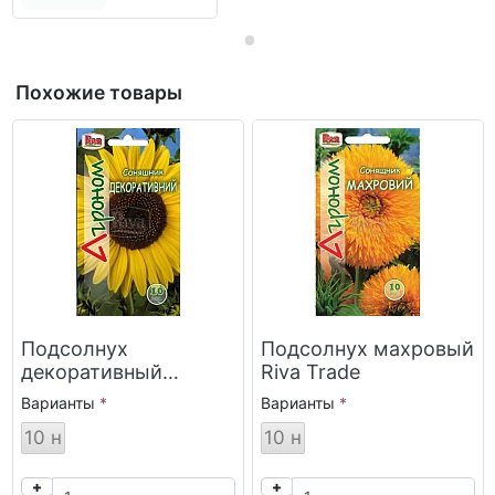
Похожие товары
Подсолнух
Подсолнух махровый
декоративный
Riva Trade
низкий Riva Trade
Варианты
Варианты
10 н
10 н