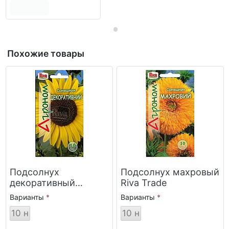
Похожие товары
Подсолнух
Подсолнух махровый
декоративный
Riva Trade
низкий Riva Trade
Варианты
Варианты
10 н
10 н