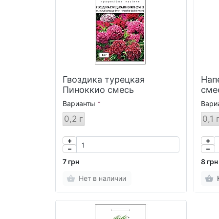
Гвоздика турецкая
Нап
Пиноккио смесь
сме
Варианты
Вари
0,2 г
0,1 
7 грн
8 грн
Нет в наличии