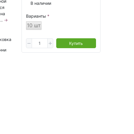
ной
В наличии
тся
 на
Варианты
..
→
10 шт
ковка
Купить
нни