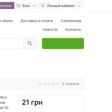
иентам
Блог
Личный кабинет
и обмен
Доставка и оплата
Озеленение
Новости
Контакты
0
товар(ов),
на
0 грн
0 отзывов
tics
21 грн
ола
ой 10-