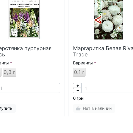
ерстянка пурпурная
Маргаритка Белая Riv
сь
Trade
анты
Варианты
г
0,3 г
0.1 г
6 грн
Купить
Нет в наличии