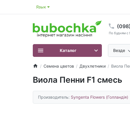
Язык
(098
По будням с 
Каталог
Везде
Семена цветов
Двухлетники
Виола Пе
Виола Пенни F1 смесь
Производитель:
Syngenta Flowers (Голландія)