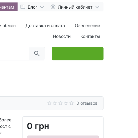
иентам
Блог
Личный кабинет
и обмен
Доставка и оплата
Озеленение
Новости
Контакты
0
товар(ов),
на
0 грн
0 отзывов
более
0 грн
ост с
к