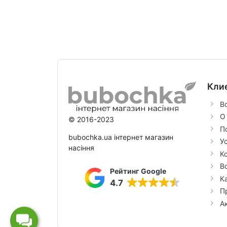
Кли
В
О
© 2016-2023
П
bubochka.ua інтернет магазин
У
насіння
К
В
Рейтинг Google
К
4.7
П
А