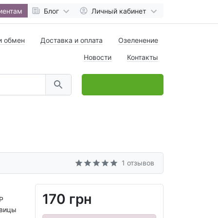
иентам
Блог
Личный кабинет
и обмен
Доставка и оплата
Озеленение
Новости
Контакты
0
товар(ов),
на
0 грн
1 отзывов
170 грн
P
овицы