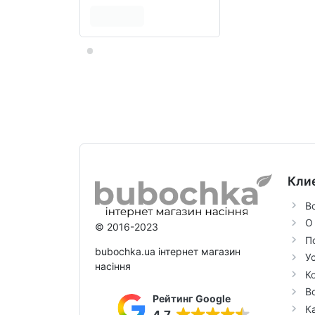
Кли
В
О
© 2016-2023
П
bubochka.ua інтернет магазин
У
насіння
К
В
Рейтинг Google
К