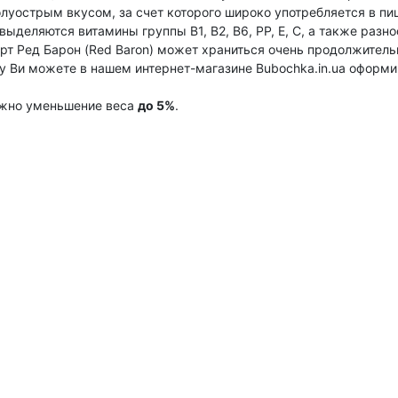
олуострым вкусом, за счет которого широко употребляется в п
выделяются витамины группы В1, В2, В6, РР, Е, С, а также раз
рт Ред Барон (Red Baron) может храниться очень продолжительн
цу Ви можете в нашем интернет-магазине Bubochka.in.ua оформи
ожно уменьшение веса
до 5%
.