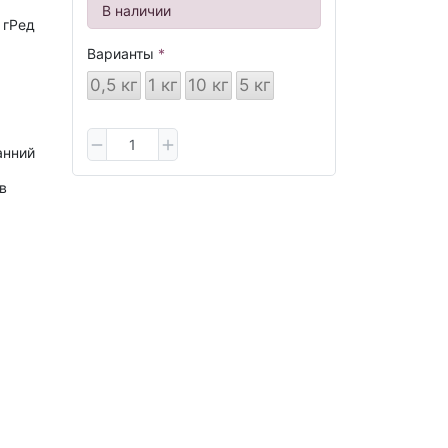
В наличии
 гРед
Варианты
0,5 кг
1 кг
10 кг
5 кг
анний
в