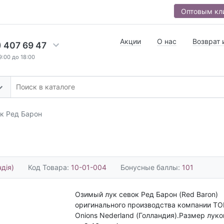
Оптовым кл
Акции
О нас
Возврат 
) 407 69 47
9:00 до 18:00
к Ред Барон
дія)
Код Товара:
10-01-004
Бонусные баллы:
101
Озимый лук севок Ред Барон (Red Baron)
оригинального производства компании TO
Onions Nederland (Голландия).Размер лук